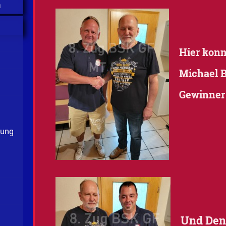
n
Hier konn
Michael B
g
Gewinner 
lung
n
Und Den
g