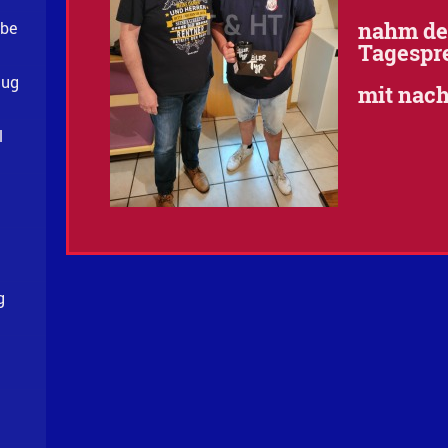
nahm d
ibe
Tagespr
Zug
mit nac
l
g