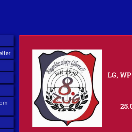
lfer
LG, WP
vom
25.