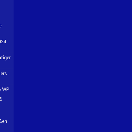
el
024
tiger
ers -
& WP
 &
eßen