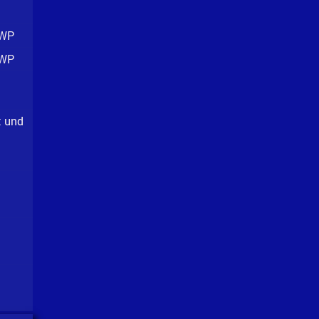
 WP
 WP
t und