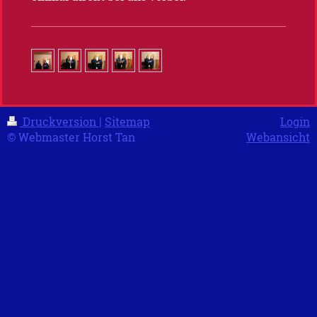
Druckversion
|
Sitemap
Login
© Webmaster Horst Tan
Webansicht