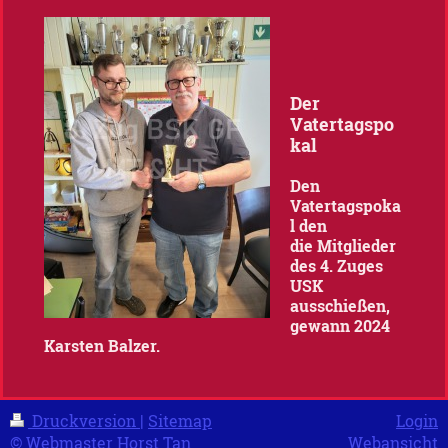
Der
Vatertagspo
kal
Den
Vatertagspoka
l den
die Mitglieder
des 4. Zuges
USK
ausschießen,
gewann 2024
Karsten Balzer.
Druckversion
|
Sitemap
Login
© Webmaster Horst Tan
Webansicht