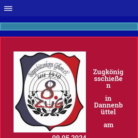
Zugkönig
sschieße
n
in
Dannenb
üttel
am
09.05.2024